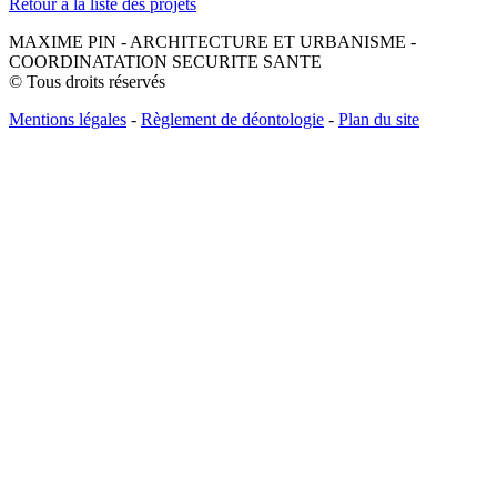
Retour à la liste des projets
MAXIME PIN - ARCHITECTURE ET URBANISME -
COORDINATATION SECURITE SANTE
© Tous droits réservés
Mentions légales
-
Règlement de déontologie
-
Plan du site